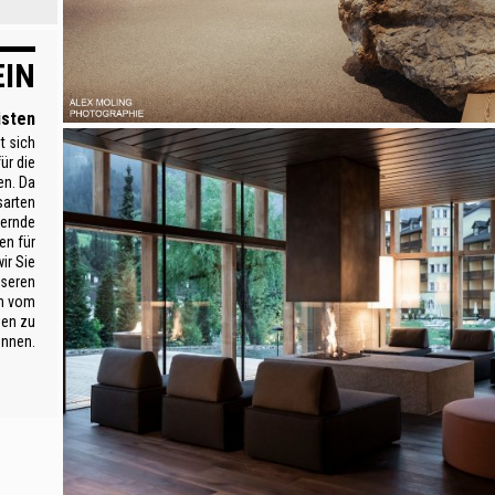
EIN
4 weitere Bilder
isten
t sich
ür die
en. Da
sarten
hernde
en für
ir Sie
nseren
m vom
hen zu
nnen.
3 weitere Bilder