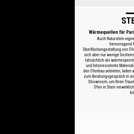
ST
Wärmequellen für Pur
Auch Naturstein eigne
hervorragend f
Oberflächengestaltung von Öf
sich aber nur wenige Gestein
tatsächlich als wärmespeic
und hitzeresistente Materiali
den Ofenbau anbieten, laden w
zum Beratungsgespräch in u
Showroom, um Ihren Trau
Ofen in Stein verwirklic
kö