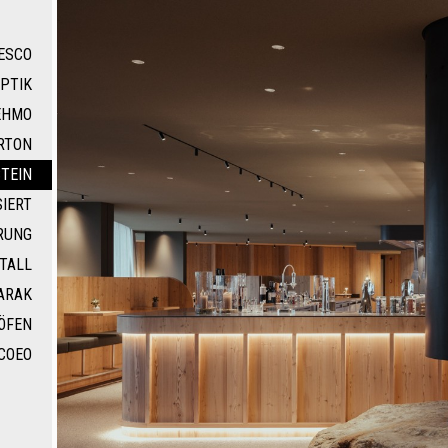
ESCO
PTIK
EHMO
RTON
TEIN
IERT
RUNG
TALL
ARAK
ÖFEN
COEO