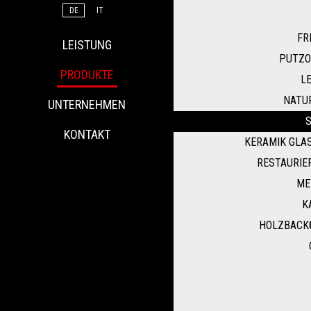
DE
IT
FR
LEISTUNG
PUTZO
PRODUKTE
L
NATU
UNTERNEHMEN
S
KONTAKT
KERAMIK GLAS
RESTAURIE
ME
K
HOLZBACK